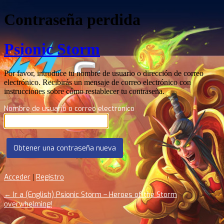
Contraseña perdida
Psionic Storm
Por favor, introduce tu nombre de usuario o dirección de correo
electrónico. Recibirás un mensaje de correo electrónico con
instrucciones sobre cómo restablecer tu contraseña.
Nombre de usuario o correo electrónico
Acceder
|
Registro
← Ir a (English) Psionic Storm – Heroes of the Storm
overwhelming!