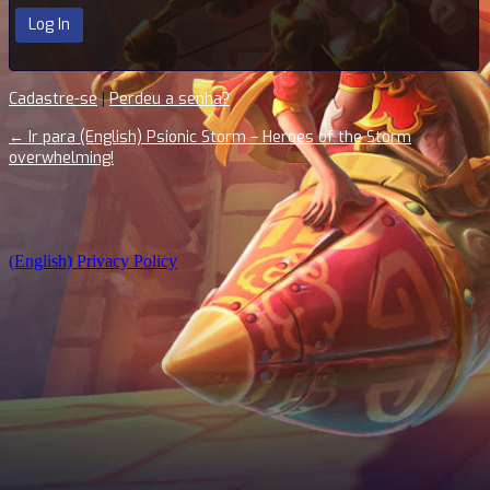
Cadastre-se
|
Perdeu a senha?
← Ir para (English) Psionic Storm – Heroes of the Storm
overwhelming!
(English) Privacy Policy