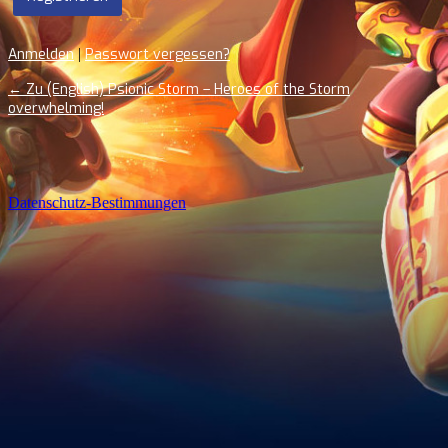
Anmelden
|
Passwort vergessen?
← Zu (English) Psionic Storm – Heroes of the Storm
overwhelming!
Datenschutz-Bestimmungen