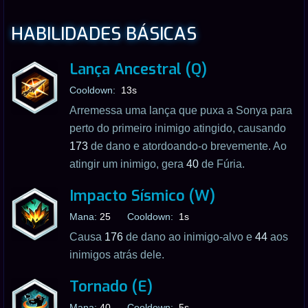
HABILIDADES BÁSICAS
Lança Ancestral (Q)
Cooldown:
13s
Arremessa uma lança que puxa a Sonya para
perto do primeiro inimigo atingido, causando
173
de dano e atordoando-o brevemente. Ao
atingir um inimigo, gera
40
de Fúria.
Impacto Sísmico (W)
Mana:
25
Cooldown:
1s
Causa
176
de dano ao inimigo-alvo e
44
aos
inimigos atrás dele.
Tornado (E)
Mana:
40
Cooldown:
5s