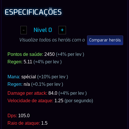
ESPECIFICAÇÕES
-
Nível
0
+
Visualize todos os heróis com o
Comparar heróis
Pontos de saúde:
2450
(+
4
% per lev )
Regen:
5.11
(+
4
% per lev )
Mana:
spécial
(+10% per lev )
Regen:
n/a
(+0.1% per lev )
Damage per attack:
84.0
(+
4
% per lev )
Velocidade de ataque:
1.25
(por segundo)
Dps:
105.0
Raio de ataque:
1.5