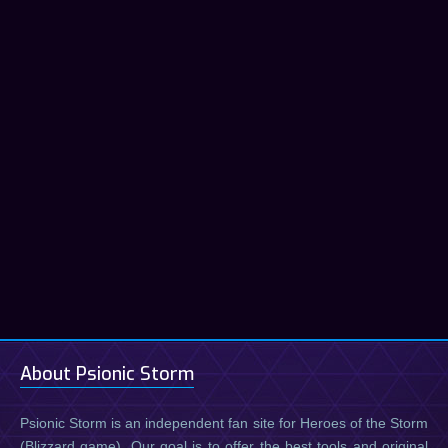
About Psionic Storm
Psionic Storm is an independent fan site for Heroes of the Storm
(Blizzard game). Our goal is to offer the best tools and original