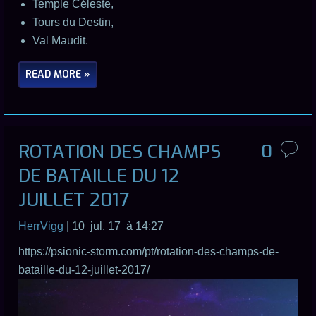
Temple Céleste,
Tours du Destin,
Val Maudit.
READ MORE »
ROTATION DES CHAMPS
0
DE BATAILLE DU 12
JUILLET 2017
HerrVigg
| 10 jul. 17 à 14:27
https://psionic-storm.com/pt/rotation-des-champs-de-
bataille-du-12-juillet-2017/