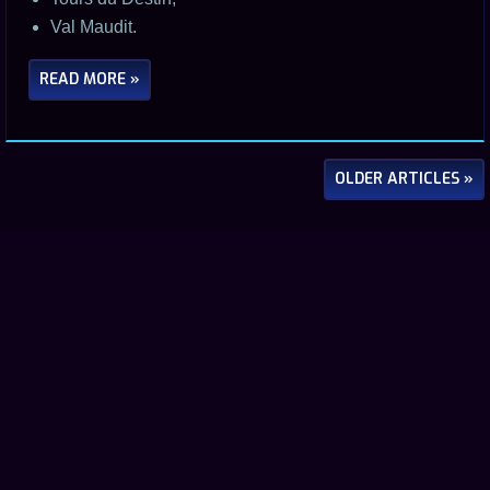
Val Maudit.
READ MORE »
OLDER ARTICLES »