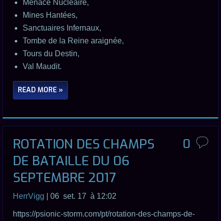
Menace Nucléaire,
Mines Hantées,
Sanctuaires Infernaux,
Tombe de la Reine araignée,
Tours du Destin,
Val Maudit.
READ MORE »
ROTATION DES CHAMPS
0
DE BATAILLE DU 06
SEPTEMBRE 2017
HerrVigg
| 06 set. 17 à 12:02
https://psionic-storm.com/pt/rotation-des-champs-de-