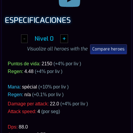
ESPECIFICACIONES
-
Nivel
0
+
Visualize all heroes with the
Compare heroes
Puntos de vida:
2150
(+
4
% por liv )
Regen:
4.48
(+
4
% por liv )
Mana:
spécial
(+10% por liv )
Regen:
n/a
(+0.1% por liv )
Damage per attack:
22.0
(+
4
% por liv )
Attack speed:
4
(por seg)
Dps:
88.0