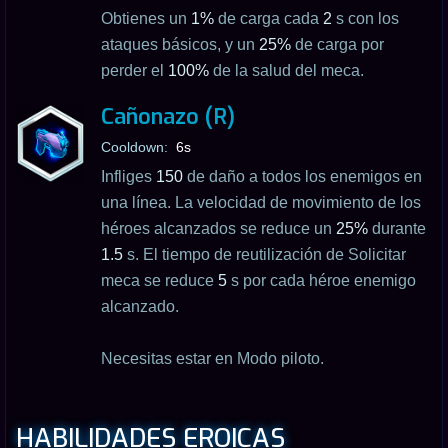
Obtienes un
1%
de carga cada
2
s con los
ataques básicos, y un
25%
de carga por
perder el
100%
de la salud del meca.
Cañonazo (R)
Cooldown:
6s
Infliges
150
de daño a todos los enemigos en
una línea. La velocidad de movimiento de los
héroes alcanzados se reduce un
25%
durante
1.5
s. El tiempo de reutilización de Solicitar
meca se reduce
5
s por cada héroe enemigo
alcanzado.
Necesitas estar en Modo piloto.
HABILIDADES EROICAS