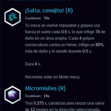
¡Salta, conejito! (R)
Cooldown:
70s
Tu meca se vuelve imparable y golpea con
fuerza el suelo cada
0.5
s, lo que inflige
78
de
daño en un área amplia. Cada
4
golpes
consecutivos contra un héroe, inflige un
80%
más de daño y lo aturde durante
0.5
s.
Dura
4
s.
Necesitas estar en Modo meca.
Micromisiles (R)
Cooldown:
19s
Tras
0,375
s, canalizas para lanzar una salva
de
12
misiles en la dirección seleccionada.