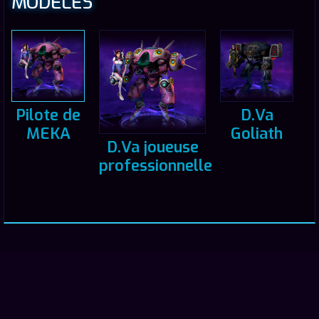
MODÈLES
Pilote de
D.Va
MEKA
Goliath
D.Va joueuse
professionnelle