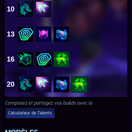
10
13
16
20
Composez et partagez vos builds avec le
Calculateur de Talents