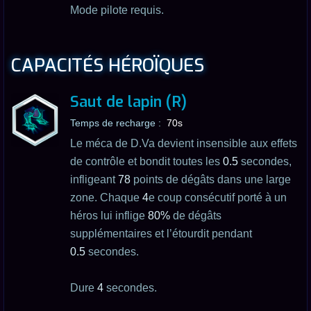
Mode pilote requis.
CAPACITÉS HÉROÏQUES
Saut de lapin (R)
Temps de recharge :
70s
Le méca de D.Va devient insensible aux effets
de contrôle et bondit toutes les
0.5
secondes,
infligeant
78
points de dégâts dans une large
zone. Chaque
4
e coup consécutif porté à un
héros lui inflige
80%
de dégâts
supplémentaires et l’étourdit pendant
0.5
secondes.
Dure
4
secondes.