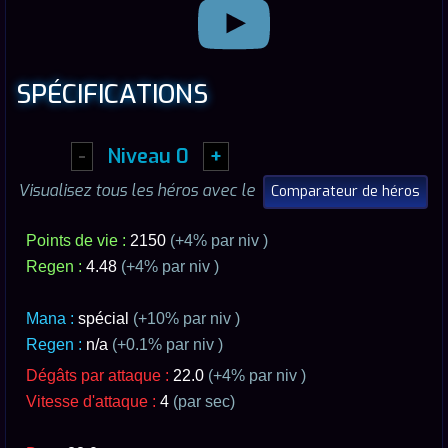
SPÉCIFICATIONS
-
Niveau
0
+
Visualisez tous les héros avec le
Comparateur de héros
Points de vie :
2150
(+
4
% par niv )
Regen :
4.48
(+
4
% par niv )
Mana :
spécial
(+10% par niv )
Regen :
n/a
(+0.1% par niv )
Dégâts par attaque :
22.0
(+
4
% par niv )
Vitesse d'attaque :
4
(par sec)