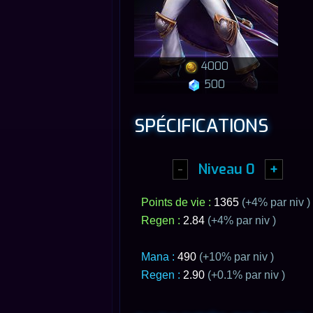
4000
500
SPÉCIFICATIONS
-
Niveau
0
+
Points de vie :
1365
(+
4
% par niv )
Regen :
2.84
(+
4
% par niv )
Mana :
490
(+10% par niv )
Regen :
2.90
(+0.1% par niv )