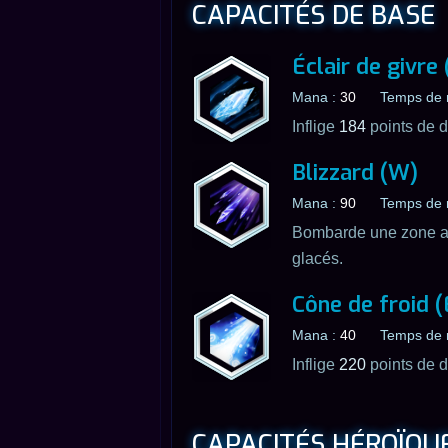
CAPACITÉS DE BASE
Éclair de givre 
Mana :
30
Temps de 
Inflige
184
points de d
Blizzard (W)
Mana :
90
Temps de 
Bombarde une zone 
glacés.
Cône de froid (
Mana :
40
Temps de 
Inflige
220
points de d
CAPACITÉS HÉROÏQU