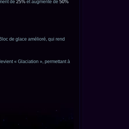
ement de
25%
et augmente de
50%
Bloc de glace amélioré, qui rend
devient « Glaciation », permettant à