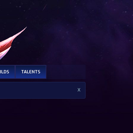
ILDS
TALENTS
x