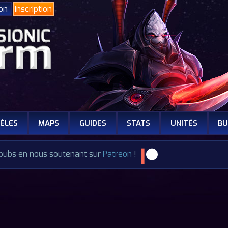
ion
Inscription
ÈLES
MAPS
GUIDES
STATS
UNITÉS
BU
 pubs en nous soutenant sur
Patreon
!