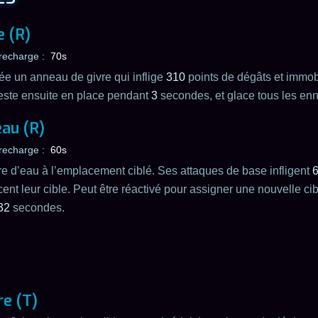
e (R)
recharge :
70s
e un anneau de givre qui inflige
310
points de dégâts et immo
este ensuite en place pendant
3
secondes, et glace tous les enn
eau (R)
recharge :
60s
e d’eau à l’emplacement ciblé. Ses attaques de base infligent
ent leur cible. Peut être réactivé pour assigner une nouvelle ci
32
secondes.
re (T)