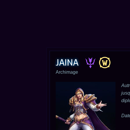
JAINA
Archimage
Autr
jusq
dipl
Date