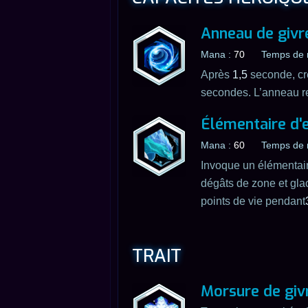
Anneau de givr
Mana :
70
Temps de 
Après
1,5
seconde, cré
secondes. L’anneau r
Élémentaire d'
Mana :
60
Temps de 
Invoque un élémentair
dégâts de zone et glac
points de vie pendant
TRAIT
Morsure de giv