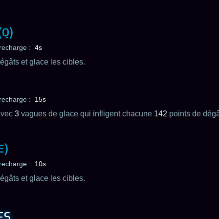
(Q)
recharge :
4s
égâts et glace les cibles.
recharge :
15s
avec
3
vagues de glace qui infligent chacune
142
points de dégâ
E)
recharge :
10s
égâts et glace les cibles.
ES