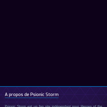
A propos de Psionic Storm
Psionic Storm est un fan site indépendant pour Heroes of the